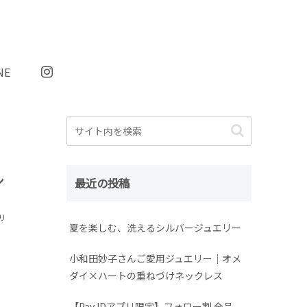
NE
シ
最近の投稿
リ
夏を楽しむ、洗えるシルバージュエリー
小和田妙子さんご愛用ジュエリー｜オメ
ダイ×ハートの重ねづけネックレス
【Pay IDアプリ限定】フォロー割 全品