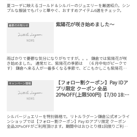
夏コーデに映えるゴールド＆シルバーのジュエリーを厳選紹介。シン
プルな服装でもパッと華やぐ、おすすめアイテム6選をチェック。
紫陽花が咲き始めました〜
最新のお知らせ
雨ばかりで憂鬱な気分になりがちですが。。。 鎌倉では紫陽花が咲
き始めました。 通常だと、紫陽花の季節は （６月中旬がピークで
す） 鎌倉へ来る人が一番多くなる季節で、どこもかしこも紫陽花と
観光のお客さんだらけになります。去年は比較的少なく、入...
【フォロー割クーポン】Pay IDア
キャンペーン情報
プリ限定 クーポン 全品
20%OFF(上限500円)【7/30 18:00
～7/31 23:59 期間限定】
シルバージュエリーを特別価格で。リトルラグーン鎌倉公式オンライ
ンショップでは【フォロー割クーポン】Pay IDアプリ限定 クーポン
全品20%OFFがご利用頂けます。期間中はおひとり様1回限りご利用
可能です！1会計ごとの割引額は、最大500円までとなります。