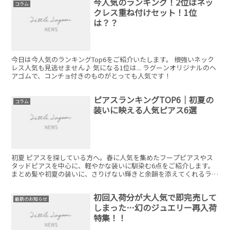
今人気のランキング！2位はネッ
コラム
クレス重ね付けセット！1位
は？？
今日は今人気のランキングTop6をご紹介いたします。 根強いネック
レス人気も見逃せません♪ 気になる1位は... ラグーンオリジナルのヘ
アゴムで、コンチョ付きのものがとっても人気です！
ピアスランキングTOP6｜初夏の
コラム
装いに映える人気ピアス6選
初夏 ピアスを探している方へ。春に人気を集めたフープピアスやス
タッドピアスを中心に、軽やかな装いに馴染む6点をご紹介します。
まとめ髪や初夏の装いに、さりげない輝きと余韻を添えてくれるライ
ンナップです。
初回入荷分が大人気で即完売して
最新のお知らせ
しまった…幻のジュエリー再入荷
特集！！