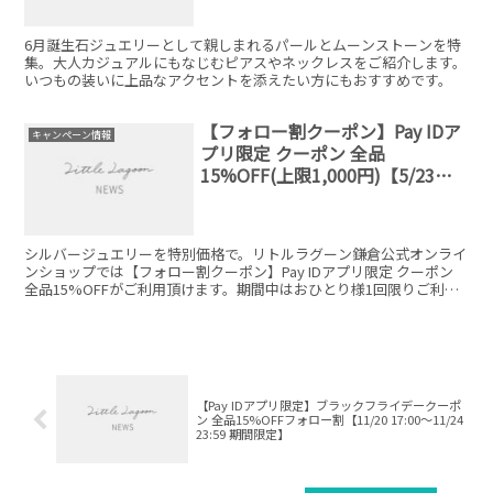
6月誕生石ジュエリーとして親しまれるパールとムーンストーンを特
集。大人カジュアルにもなじむピアスやネックレスをご紹介します。
いつもの装いに上品なアクセントを添えたい方にもおすすめです。
【フォロー割クーポン】Pay IDア
キャンペーン情報
プリ限定 クーポン 全品
15%OFF(上限1,000円)【5/23
15:00～5/25 23:59 期間限定】
シルバージュエリーを特別価格で。リトルラグーン鎌倉公式オンライ
ンショップでは【フォロー割クーポン】Pay IDアプリ限定 クーポン
全品15%OFFがご利用頂けます。期間中はおひとり様1回限りご利用
可能です！1会計ごとの割引額は、最大1,000円までとなります。
【Pay IDアプリ限定】ブラックフライデークーポ
ン 全品15%OFFフォロー割【11/20 17:00～11/24
23:59 期間限定】