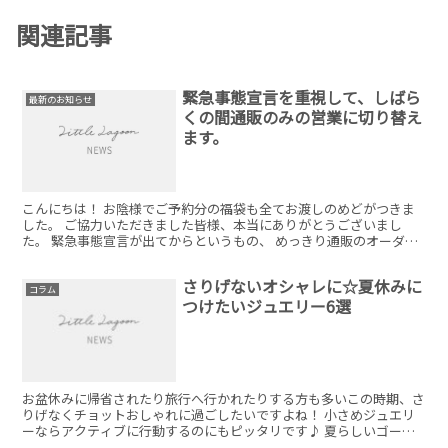
関連記事
緊急事態宣言を重視して、しばら
最新のお知らせ
くの間通販のみの営業に切り替え
ます。
こんにちは！ お陰様でご予約分の福袋も全てお渡しのめどがつきま
した。 ご協力いただきました皆様、本当にありがとうございまし
た。 緊急事態宣言が出てからというもの、 めっきり通販のオーダー
ばかりになっていますので、 リトルラグーンも政府に協力...
さりげないオシャレに☆夏休みに
コラム
つけたいジュエリー6選
お盆休みに帰省されたり旅行へ行かれたりする方も多いこの時期、さ
りげなくチョットおしゃれに過ごしたいですよね！ 小さめジュエリ
ーならアクティブに行動するのにもピッタリです♪ 夏らしいゴール
ドも品良く見えるシェルの輝きが素敵です。