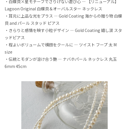
・白蝶貝×星モチーフでさりげない遊び心 — 【リニューアル】
Lagoon Original 白蝶貝＆オーバルスター ネックレス
・耳元に上品な光をプラス — Gold Coating 海からの贈り物 白蝶
貝 and パール スタッド ピアス
・きらりと感情を映す小粒デザイン — Gold Coating 嬉し涙 スタ
ッドピアス
・程よいボリュームで横顔をクールに — ツイスト フープ 太 M
size
・伝統とモダンが溶け合う艶 — ナバホパール ネックレス 丸玉
6mm 45cm