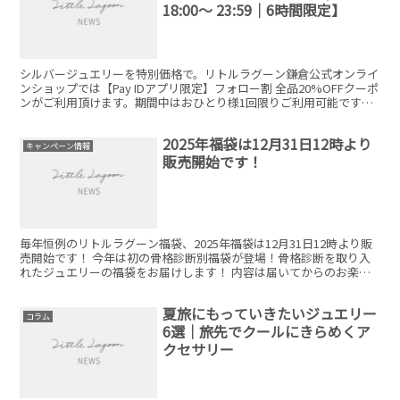
18:00～ 23:59│6時間限定】
シルバージュエリーを特別価格で。リトルラグーン鎌倉公式オンライ
ンショップでは【Pay IDアプリ限定】フォロー割 全品20%OFFクーポ
ンがご利用頂けます。期間中はおひとり様1回限りご利用可能です！1
会計ごとの割引額は、最大1,000円までとなります。
2025年福袋は12月31日12時より
キャンペーン情報
販売開始です！
毎年恒例のリトルラグーン福袋、2025年福袋は12月31日12時より販
売開始です！ 今年は初の骨格診断別福袋が登場！骨格診断を取り入
れたジュエリーの福袋をお届けします！ 内容は届いてからのお楽し
みですが、販売価格の2倍の内容が入っております。
夏旅にもっていきたいジュエリー
コラム
6選｜旅先でクールにきらめくア
クセサリー