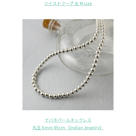
ツイストフープ 太 M size
ナバホパールネックレス
丸玉 6mm 45cm 《Indian Jewelry》