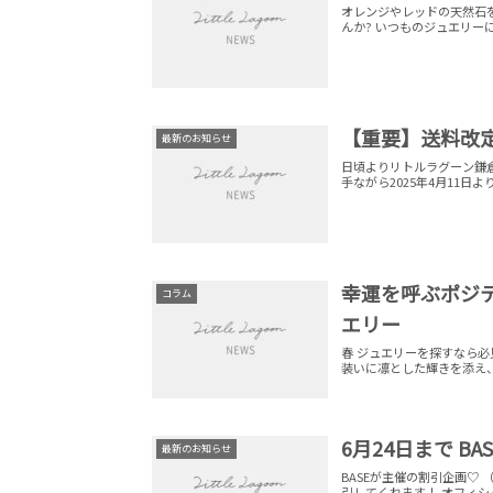
オレンジやレッドの天然石
んか? いつものジュ
【重要】送料改
最新のお知らせ
日頃よりリトルラグーン鎌
手ながら2025年4月11
幸運を呼ぶポジ
コラム
エリー
春 ジュエリーを探すなら
装いに凛とした輝きを添え
6月24日まで B
最新のお知らせ
BASEが主催の割引企画♡
引してくれます！ オフィ