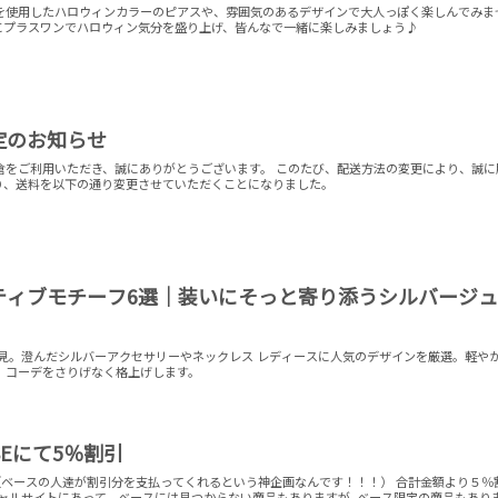
を使用したハロウィンカラーのピアスや、雰囲気のあるデザインで大人っぽく楽しんでみま
エリーにプラスワンでハロウィン気分を盛り上げ、皆んなで一緒に楽しみましょう♪
定のお知らせ
倉をご利用いただき、誠にありがとうございます。 このたび、配送方法の変更により、誠に
日より、送料を以下の通り変更させていただくことになりました。
ティブモチーフ6選｜装いにそっと寄り添うシルバージ
必見。澄んだシルバーアクセサリーやネックレス レディースに人気のデザインを厳選。軽や
、コーデをさりげなく格上げします。
ASEにて5％割引
 （ベースの人達が割引分を支払ってくれるという神企画なんです！！！） 合計金額より５％
シャルサイトにあって、ベースには見つからない商品もありますが ベース限定の商品もあり