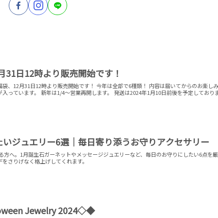
2月31日12時より販売開始です！
より販売開始です！ 今年は全部で6種類！ 内容は届いてからのお楽しみで
発送は2024年1月10日前後を予定しておりま
たいジュエリー6選｜毎日寄り添うお守りアクセサリー
いる方へ。1月誕生石ガーネットやメッセージジュエリーなど、毎日のお守りにしたい6点を
デをさりげなく格上げしてくれます。
ween Jewelry 2024◇◆