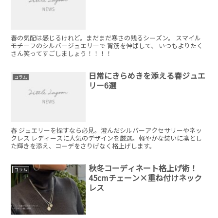
春の気配は感じるけれど。まだまだ寒さの残るシーズン。 スマイル
モチーフのシルバージュエリーで 背筋を伸ばして、 いつもよりたく
さん笑ってすごしましょう！！！！
日常にきらめきを添える春ジュエ
コラム
リー6選
春 ジュエリーを探すなら必見。澄んだシルバーアクセサリーやネッ
クレス レディースに人気のデザインを厳選。軽やかな装いに凛とし
た輝きを添え、コーデをさりげなく格上げします。
秋冬コーディネート格上げ術！
コラム
45cmチェーン×重ね付けネック
レス