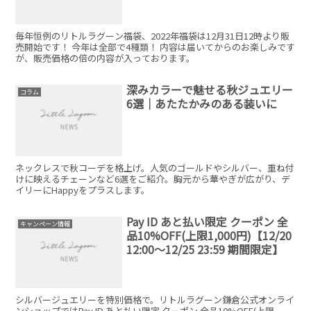
毎年恒例のリトルラグーン福袋、2022年福袋は12月31日12時より販
売開始です！ 今年は全部で4種類！ 内容は届いてからのお楽しみです
が、販売価格の倍の内容が入っております。
深みカラーで魅せる秋ジュエリー
コラム
6選｜あたたかみのある装いに
ネックレスで秋コーデを格上げ。人気のゴールドやシルバー、重ね付
けに映えるチェーンなど6選をご紹介。胸元から華やぎが広がり、デ
イリーにHappyをプラスします。
Pay ID あと払い限定 クーポン 全
キャンペーン情報
品10%OFF(上限1,000円)【12/20
12:00～12/25 23:59 期間限定】
シルバージュエリーを特別価格で。リトルラグーン鎌倉公式オンライ
ンショップではPay ID あと払い限定 クーポン 全品10%OFF(上限