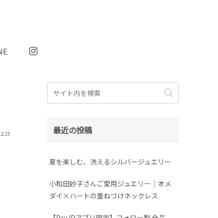
NE
最近の投稿
12.15
夏を楽しむ、洗えるシルバージュエリー
小和田妙子さんご愛用ジュエリー｜オメ
ダイ×ハートの重ねづけネックレス
【Pay IDアプリ限定】フォロー割 全品