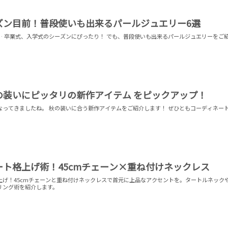
ズン目前！普段使いも出来るパールジュエリー6選
… 卒業式、入学式のシーズンにぴったり！ でも、普段使いも出来るパールジュエリーをご
の装いにピッタリの新作アイテム をピックアップ！
なってきましたね。 秋の装いに合う新作アイテムをご紹介します！ ぜひともコーディネー
ト格上げ術！45cmチェーン×重ね付けネックレス
上げ！45cmチェーンと重ね付けネックレスで首元に上品なアクセントを。タートルネック
リング術を紹介します。