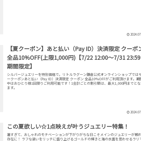
2024.07
【夏クーポン】あと払い（Pay ID）決済限定 クーポ
全品10%OFF(上限1,000円)【7/22 12:00～7/31 23:59
期間限定】
シルバージュエリーを特別価格で。リトルラグーン鎌倉公式オンラインショップでは
ークーポンあと払い（Pay ID）決済限定 クーポン 全品10%OFFがご利用頂けます。期
中はおひとり様1回限りご利用可能です！1会計ごとの割引額は、最大1,000円までと
ます。
2024.07
この夏欲しい☆1点映えが叶うジュエリー特集！
暑すぎて、おしゃれのモチベーションが下がりがちな日こそメインのジュエリーが頼
存在に！ ラフな装いをリッチに盛り上げるゴールドの輝きと海の水面を思わせるラリ