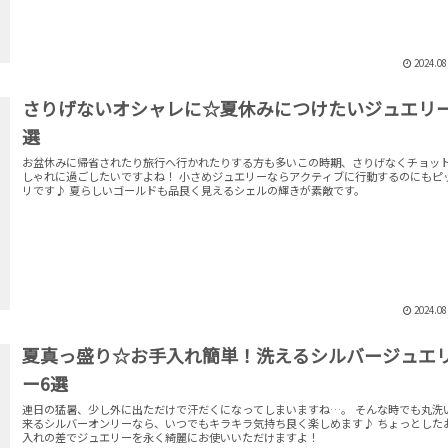
2024.08
さりげないオシャレに☆夏休みにつけたいジュエリー
選
お盆休みに帰省されたり旅行へ行かれたりする方も多いこの時期、さりげなくチョッ
しゃれに過ごしたいですよね！ 小さめジュエリーならアクティブに行動するのにもピッタ
リです♪ 夏らしいゴールドも品良く見えるシェルの輝きが素敵です。
2024.08
夏真っ盛り☆お手入れ簡単！洗えるシルバージュエ
ー6選
連日の猛暑、少し外に出ただけで汗だくになってしまいますね…。 そんな時でも丸洗
来るシルバーオンリーなら、いつでもキラキラ気持ち良く楽しめます♪ ちょっとした
入れの差でジュエリーを永く綺麗にお使いいただけますよ！