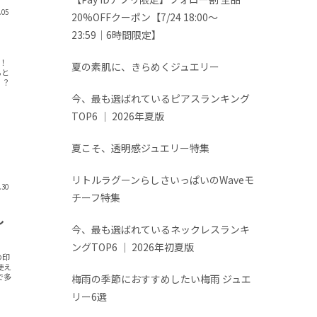
.05
20%OFFクーポン【7/24 18:00～
23:59│6時間限定】
！
夏の素肌に、きらめくジュエリー
ると
？？
今、最も選ばれているピアスランキング
TOP6 │ 2026年夏版
夏こそ、透明感ジュエリー特集
リトルラグーンらしさいっぱいのWaveモ
.30
チーフ特集
し
今、最も選ばれているネックレスランキ
ングTOP6 │ 2026年初夏版
の印
使え
で多
梅雨の季節におすすめしたい梅雨 ジュエ
リー6選