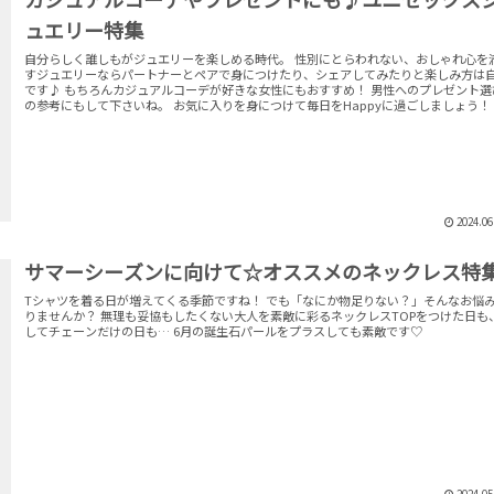
ュエリー特集
自分らしく誰しもがジュエリーを楽しめる時代。 性別にとらわれない、おしゃれ心を
すジュエリーならパートナーとペアで身につけたり、シェアしてみたりと楽しみ方は
です♪ もちろんカジュアルコーデが好きな女性にもおすすめ！ 男性へのプレゼント選び
の参考にもして下さいね。 お気に入りを身につけて毎日をHappyに過ごしましょう！
2024.06
サマーシーズンに向けて☆オススメのネックレス特
Tシャツを着る日が増えてくる季節ですね！ でも「なにか物足りない？」そんなお悩
りませんか？ 無理も妥協もしたくない大人を素敵に彩るネックレスTOPをつけた日も
してチェーンだけの日も… 6月の誕生石パールをプラスしても素敵です♡
2024.05