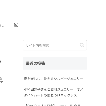
NE
グ
最近の投稿
。
夏を楽しむ、洗えるシルバージュエリー
を
を中
小和田妙子さんご愛用ジュエリー｜オメ
ダイ×ハートの重ねづけネックレス
【Pay IDアプリ限定】フォロー割 全品