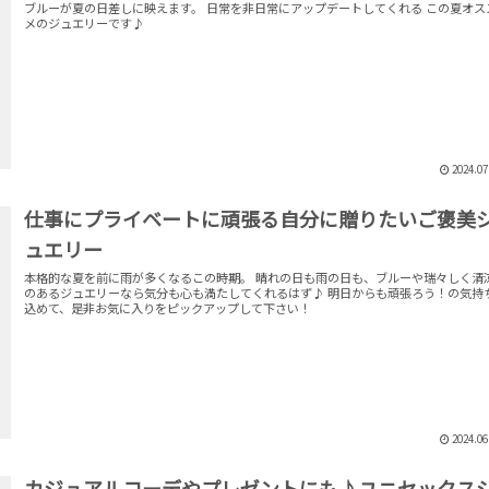
ブルーが夏の日差しに映えます。 日常を非日常にアップデートしてくれる この夏オス
メのジュエリーです♪
2024.07
仕事にプライベートに頑張る自分に贈りたいご褒美
ュエリー
本格的な夏を前に雨が多くなるこの時期。 晴れの日も雨の日も、ブルーや瑞々しく清
のあるジュエリーなら気分も心も満たしてくれるはず♪ 明日からも頑張ろう！の気持ちを
込めて、是非お気に入りをピックアップして下さい！
2024.06
カジュアルコーデやプレゼントにも♪ユニセックス