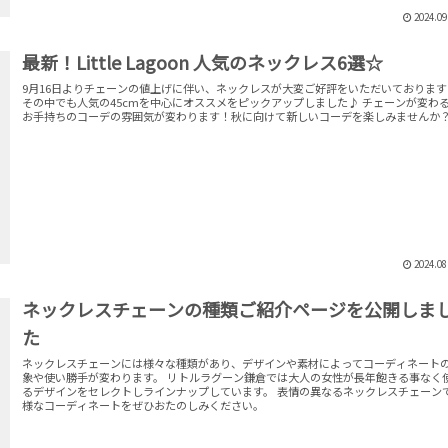
2024.09
最新！Little Lagoon 人気のネックレス6選☆
9月16日よりチェーンの値上げに伴い、ネックレスが大変ご好評をいただいております
その中でも人気の45cmを中心にオススメをピックアップしました♪ チェーンが変わ
お手持ちのコーデの雰囲気が変わります！秋に向けて新しいコーデを楽しみませんか
2024.08
ネックレスチェーンの種類ご紹介ページを公開しま
た
ネックレスチェーンには様々な種類があり、デザインや素材によってコーディネート
象や使い勝手が変わります。 リトルラグーン鎌倉では大人の女性が長年飽きる事なく
るデザインをセレクトしラインナップしています。 表情の異なるネックレスチェーン
様なコーディネートをぜひおたのしみください。