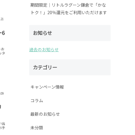
期間限定│リトルラグーン鎌倉で「かな
トク！」20％還元をご利用いただけます
.21
6
お知らせ
トお
過去のお知らせ
カテゴリー
キャンペーン情報
.09
コラム
リ
最新のお知らせ
い出
未分類
お手