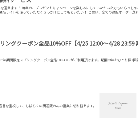
周年を迎えます！ 毎年の、プレゼントキャンペーンを楽しみにしていただいた方もいらっしゃ
は通販サイトを使っていただくきっかけにしてもらいたい！ と思い、全ての通販オーダー送
ングクーポン全品10%OFF【4/25 12:00～4/28 23:59 
店では期間限定スプリングクーポン全品10%OFFがご利用頂けます。期間中はおひとり様1回
宣言を重視して、しばらくの間通販のみの営業に切り替えます。