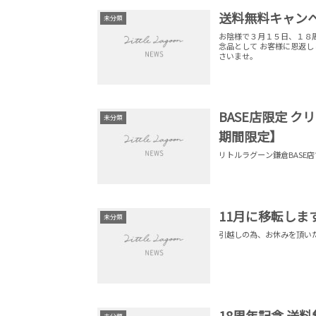
送料無料キャン
未分類
お陰様で３月１５日、１８
念品として お客様に恩返し
さいませ。
BASE店限定 クリス
未分類
期間限定】
リトルラグーン鎌倉BASE
11月に移転しま
未分類
引越しの為、お休みを頂いた
18周年記念 送