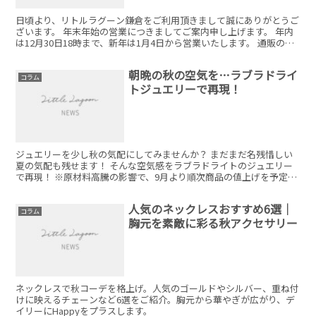
日頃より、リトルラグーン鎌倉をご利用頂きまして誠にありがとうご
ざいます。 年末年始の営業につきましてご案内申し上げます。 年内
は12月30日18時まで、新年は1月4日から営業いたします。 通販のお
問い合わせ、出荷のご対応に関しましては1月4...
朝晩の秋の空気を…ラブラドライ
コラム
トジュエリーで再現！
ジュエリーを少し秋の気配にしてみませんか？ まだまだ名残惜しい
夏の気配も残せます！ そんな空気感をラブラドライトのジュエリー
で再現！ ※原材料高騰の影響で、9月より順次商品の値上げを予定し
ております。 値上げ前に駆け込み！ネックレスセットがオススメで
す！
人気のネックレスおすすめ6選│
コラム
胸元を素敵に彩る秋アクセサリー
ネックレスで秋コーデを格上げ。人気のゴールドやシルバー、重ね付
けに映えるチェーンなど6選をご紹介。胸元から華やぎが広がり、デ
イリーにHappyをプラスします。