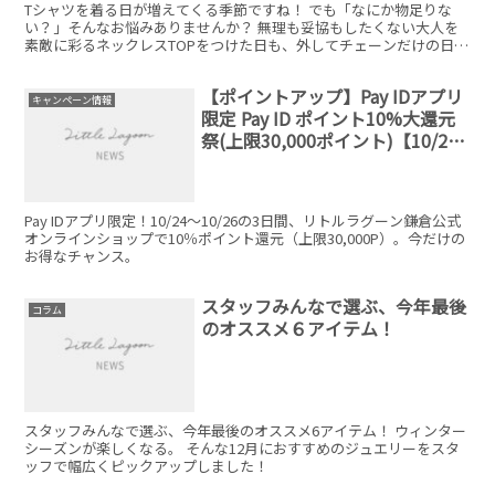
Tシャツを着る日が増えてくる季節ですね！ でも「なにか物足りな
い？」そんなお悩みありませんか？ 無理も妥協もしたくない大人を
素敵に彩るネックレスTOPをつけた日も、外してチェーンだけの日
も… 6月の誕生石パールをプラスしても素敵です♡
【ポイントアップ】Pay IDアプリ
キャンペーン情報
限定 Pay ID ポイント10%大還元
祭(上限30,000ポイント)【10/24
12:00～10/26 24:00 期間限定】
Pay IDアプリ限定！10/24～10/26の3日間、リトルラグーン鎌倉公式
オンラインショップで10％ポイント還元（上限30,000P）。今だけの
お得なチャンス。
スタッフみんなで選ぶ、今年最後
コラム
のオススメ６アイテム！
スタッフみんなで選ぶ、今年最後のオススメ6アイテム！ ウィンター
シーズンが楽しくなる。 そんな12月におすすめのジュエリーをスタ
ッフで幅広くピックアップしました！