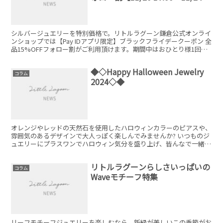
23:59 期間限定】
シルバージュエリーを特別価格で。リトルラグーン鎌倉公式オンライ
ンショップでは【Pay IDアプリ限定】ブラックフライデークーポン 全
品15%OFFフォロー割がご利用頂けます。期間中はおひとり様1回限
りご利用可能です！1会計ごとの割引額は、最大1,000円までとなりま
す。
◆◇Happy Halloween Jewelry
コラム
2024◇◆
オレンジやレッドの天然石を使用したハロウィンカラーのピアスや、
雰囲気のあるデザインで大人っぽく楽しんでみませんか? いつものジ
ュエリーにプラスワンでハロウィン気分を盛り上げ、皆んなで一緒に
楽しみましょう♪
リトルラグーンらしさいっぱいの
コラム
Waveモチーフ特集
リーフモチーフジュエリーを楽しむなら、新緑が美しいこの季節がお