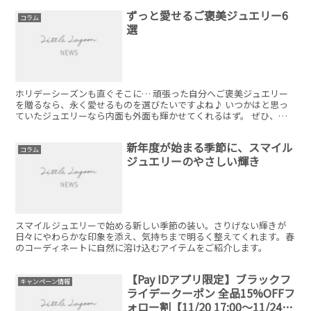
ずっと愛せるご褒美ジュエリー6
コラム
選
ホリデーシーズンも直ぐそこに… 頑張った自分へご褒美ジュエリー
を贈るなら、永く愛せるものを選びたいですよね♪ いつかはと思っ
ていたジュエリーなら内面も外面も輝かせてくれるはず。 ぜひ、お
気に入りを見つけてみて下さいね！
新年度が始まる季節に、スマイル
コラム
ジュエリーのやさしい輝き
スマイルジュエリーで始める新しい季節の装い。さりげない輝きが
日々にやわらかな印象を添え、気持ちまで明るく整えてくれます。春
のコーディネートに自然に溶け込むアイテムをご紹介します。
【Pay IDアプリ限定】ブラックフ
キャンペーン情報
ライデークーポン 全品15%OFFフ
ォロー割【11/20 17:00～11/24