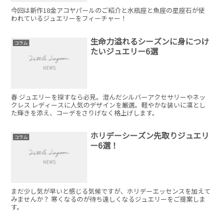
今回は新作18金アコヤパールのご紹介と水瓶座と魚座の星座石が使
われているジュエリーをフィーチャー！
生命力溢れるシーズンに身につけ
コラム
たいジュエリー6選
春 ジュエリーを探すなら必見。澄んだシルバーアクセサリーやネッ
クレス レディースに人気のデザインを厳選。軽やかな装いに凛とし
た輝きを添え、コーデをさりげなく格上げします。
ホリデーシーズン先取りジュエリ
コラム
ー6選！
まだ少し気が早いと感じる気候ですが、ホリデーエッセンスを加えて
みませんか？ 寒くなるのが待ち遠しくなるジュエリーをご提案しま
す。