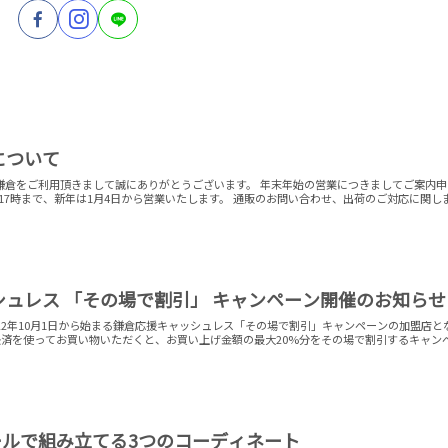
について
鎌倉をご利用頂きまして誠にありがとうございます。 年末年始の営業につきましてご案内申
1日17時まで、新年は1月4日から営業いたします。 通販のお問い合わせ、出荷のご対応に関し
ュレス 「その場で割引」 キャンペーン開催のお知らせ
22年10月1日から始まる鎌倉応援キャッシュレス「その場で割引」キャンペーンの加盟店と
決済を使ってお買い物いただくと、お買い上げ金額の最大20%分をその場で割引するキャン
ールで組み立てる3つのコーディネート