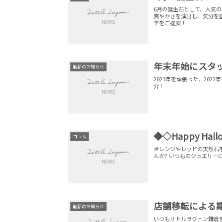
6月の誕生石として、人気
爽やかさを演出し、気分を盛り上げてくれるジュエリ
デをご提案！
年末年始にスタ
最新のお知らせ
2021年を頑張った、20
介！
◆◇Happy Hallo
コラム
オレンジやレッドの天然石
んか? いつものジュ
店舗移転による期
最新のお知らせ
いつもリトルラグーン鎌倉をご利用頂き誠にあり