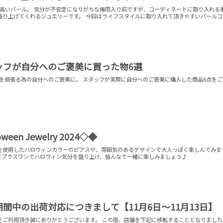
の高いパール。 気分が不安定になりがちな梅雨入り前ですが、コーディネートに取り入れる
ーです。 今回はライフスタイルに取り入れて頂きやすいパールコー
ッフが自分へのご褒美に買った物6選
22年を頑張る為の自分へのご褒美に。 スタッフが実際に自分へのご褒美に購入した商品6点を
ween Jewelry 2024◇◆
を使用したハロウィンカラーのピアスや、雰囲気のあるデザインで大人っぽく楽しんでみま
エリーにプラスワンでハロウィン気分を盛り上げ、皆んなで一緒に楽しみましょう♪
間中の出荷対応につきまして【11月6日～11月13日】
がとうございます。 この度、店舗を下記に移転することとなりました。