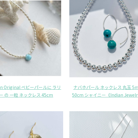
on Original ベビーパールに ラリ
ナバホパール ネックレス 丸玉 5
ー の 一粒 ネックレス 45cm
50cm シャイニー《Indian Jewel