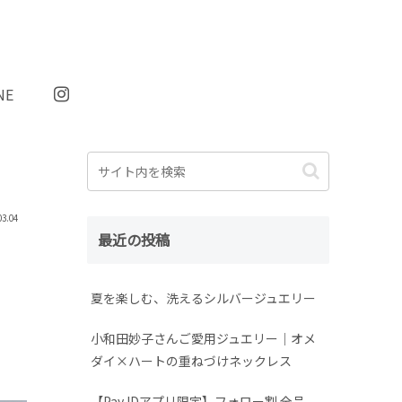
NE
03.04
最近の投稿
夏を楽しむ、洗えるシルバージュエリー
小和田妙子さんご愛用ジュエリー｜オメ
ダイ×ハートの重ねづけネックレス
【Pay IDアプリ限定】フォロー割 全品